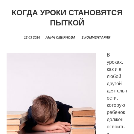
КОГДА УРОКИ СТАНОВЯТСЯ
ПЫТКОЙ
12 03 2016
АННА СМИРНОВА
2 КОММЕНТАРИЯ
В
уроках,
как и в
любой
другой
деятельн
ости,
которую
ребенок
должен
освоить
и