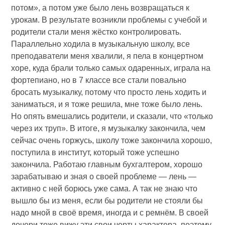
потом», а потом уже было лень возвращаться к
урокам. В результате возникли проблемы с учебой и
родители стали меня жёстко контролировать.
Параллельно ходила в музыкальную школу, все
преподаватели меня хвалили, я пела в концертном
хоре, куда брали только самых одаренных, играла на
фортепиано, но в 7 классе все стали повально
бросать музыкалку, потому что просто лень ходить и
заниматься, и я тоже решила, мне тоже было лень.
Но опять вмешались родители, и сказали, что «только
через их труп». В итоге, я музыкалку закончила, чем
сейчас очень горжусь, школу тоже закончила хорошо,
поступила в институт, который тоже успешно
закончила. Работаю главным бухгалтером, хорошо
зарабатываю и зная о своей проблеме — лень —
активно с ней борюсь уже сама. А так не знаю что
вышло бы из меня, если бы родители не стояли бы
надо мной в своё время, иногда и с ремнём. В своей
дочери тоже вижу эти свои черты характера, поэтому