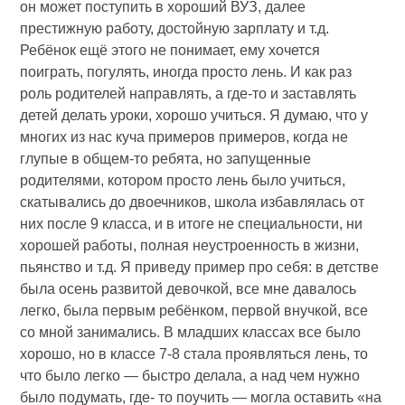
он может поступить в хороший ВУЗ, далее
престижную работу, достойную зарплату и т.д.
Ребёнок ещё этого не понимает, ему хочется
поиграть, погулять, иногда просто лень. И как раз
роль родителей направлять, а где-то и заставлять
детей делать уроки, хорошо учиться. Я думаю, что у
многих из нас куча примеров примеров, когда не
глупые в общем-то ребята, но запущенные
родителями, котором просто лень было учиться,
скатывались до двоечников, школа избавлялась от
них после 9 класса, и в итоге не специальности, ни
хорошей работы, полная неустроенность в жизни,
пьянство и т.д. Я приведу пример про себя: в детстве
была осень развитой девочкой, все мне давалось
легко, была первым ребёнком, первой внучкой, все
со мной занимались. В младших классах все было
хорошо, но в классе 7-8 стала проявляться лень, то
что было легко — быстро делала, а над чем нужно
было подумать, где- то поучить — могла оставить «на