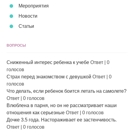
Мероприятия
Новости
Статьи
ВОПРОСЫ
Сниженный интерес ребенка к учебе
Ответ
|
0
голосов
Страх перед знакомством с девушкой
Ответ
|
0
голосов
Что делать, если ребенок боится летать на самолете?
Ответ
|
0 голосов
Влюблена в парня, но он не рассматривает наши
отношения как серьезные
Ответ
|
0 голосов
Дочке 3.5 года. Настораживает ее застенчивость.
Ответ
|
0 голосов