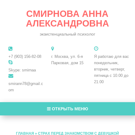
СМИРНОВА АННА
АЛЕКСАНДРОВНА
экзистенциальный психолог
+7 (903) 156-82-08
г. Москва, ул. 6-я
Я работаю для вас
Парковая, дом 15
понедельник,
вторник, четверг,
Skype: smirnaa
пятница с 10.00 до
21.00
smirann78@gmail.c
om
ОТКРЫТЬ МЕНЮ
ГЛАВНАЯ
»
СТРАХ ПЕРЕД ЗНАКОМСТВОМ С ДЕВУШКОЙ