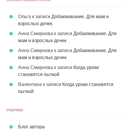
СВЕЖИЕ КОММЕНТАРИИ
Ольга
к записи
Добаюкивание. Для мам и
взрослых дочек
Анна Смирнова
к записи
Добаюкивание. Для
мам и взрослых дочек
Анна Смирнова
к записи
Добаюкивание. Для
мам и взрослых дочек
Анна Смирнова
к записи
Когда уроки
становятся пыткой
Валентина
к записи
Когда уроки становятся
пыткой
РУБРИКИ
Блог автора