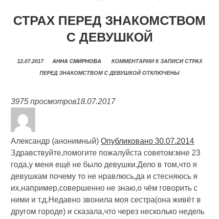
СТРАХ ПЕРЕД ЗНАКОМСТВОМ
С ДЕВУШКОЙ
12.07.2017
АННА СМИРНОВА
КОММЕНТАРИИ
К ЗАПИСИ СТРАХ
ПЕРЕД ЗНАКОМСТВОМ С ДЕВУШКОЙ
ОТКЛЮЧЕНЫ
3975 просмотров
18.07.2017
Александр (анонимный)
Опубликовано 30.07.2014
Здравствуйте,помогите пожалуйста советом:мне 23
года,у меня ещё не было девушки.Дело в том,что я
девушкам почему то не нравлюсь,да и стесняюсь я
их,например,совершенно не знаю,о чём говорить с
ними и т.д.Недавно звонила моя сестра(она живёт в
другом городе) и сказала,что через несколько недель