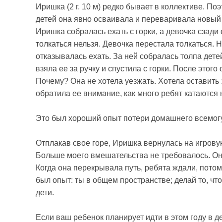
Иришка (2 г. 10 м) редко бывает в коллективе. П
детей она явно осваивала и переваривала новый
Иришка собралась ехать с горки, а девочка сзади 
толкаться нельзя. Девочк
а перестала толкаться. 
отказывалась ехать. За ней собралась толпа детей
взяла ее за ручку и спустила с горки. После этого
Почему? Она не хотела уезжать. Хотела оставить з
обратила ее внимание, как много ребят катаются н
Это был хороший опыт потери домашнего всемогу
Отплакав свое горе, Иришка вернулась на игрову
Больше моего вмешательства не требовалось. Он
Когда она перекрывала путь, ребята ждали, потом
был опыт: ты в общем пространстве; делай то, что
дети.
Если ваш ребенок планирует идти в этом году в де