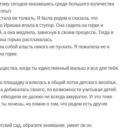
оэтому сегодня оказавшись среди большого количества
 опыт.
стала ее толкать. Я была рядом и сказала, что
Но Иришка впала в ступор. Она сидела на горке и
, а она медлила, зависнув в своем процессе. Тогда я
 она горько расплакалась.
а собой власть никого не пускать. Я пожалела ее и
а горке.
щества, когда ты единственный малыш и все для тебя.
ю площадку и влилась в общий поток детского веселья.
а добивалась своего, по возможности учитывая детей.
 обходили ее далеко не всегда аккуратно. И это тоже
 ты хочешь, но помни о том, что рядом есть другие
тский сад, обратите внимание, умеет ли он