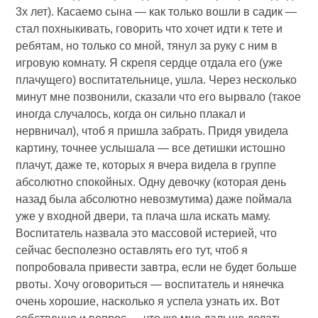
3х лет). Касаемо сына — как только вошли в садик —
стал похныкивать, говорить что хочет идти к тете и
ребятам, но только со мной, тянул за руку с ним в
игровую комнату. Я скрепя сердце отдала его (уже
плачущего) воспитательнице, ушла. Через несколько
минут мне позвонили, сказали что его вырвало (такое
иногда случалось, когда он сильно плакал и
нервничал), чтоб я пришла забрать. Придя увидела
картину, точнее услышала — все детишки истошно
плачут, даже те, которых я вчера видела в группе
абсолютно спокойных. Одну девочку (которая день
назад была абсолютно невозмутима) даже поймала
уже у входной двери, та плача шла искать маму.
Воспитатель назвала это массовой истерией, что
сейчас бесполезно оставлять его тут, чтоб я
попробовала привести завтра, если не будет больше
рвоты. Хочу оговориться — воспитатель и нянечка
очень хорошие, насколько я успела узнать их. Вот