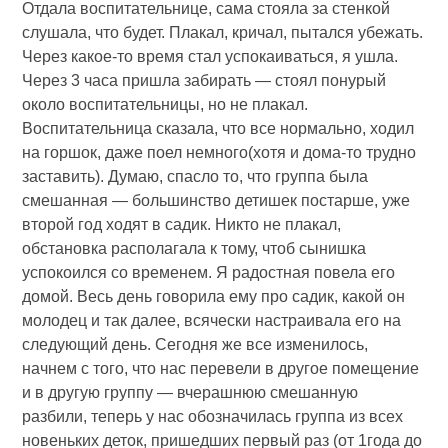
Отдала воспитательнице, сама стояла за стенкой
слушала, что будет. Плакал, кричал, пытался убежать.
Через какое-то время стал успокаиваться, я ушла.
Через 3 часа пришла забирать — стоял понурый
около воспитательницы, но не плакал.
Воспитательница сказала, что все нормально, ходил
на горшок, даже поел немного(хотя и дома-то трудно
заставить). Думаю, спасло то, что группа была
смешанная — большинство детишек постарше, уже
второй год ходят в садик. Никто не плакал,
обстановка располагала к тому, чтоб сынишка
успокоился со временем. Я радостная повела его
домой. Весь день говорила ему про садик, какой он
молодец и так далее, всячески настраивала его на
следующий день. Сегодня же все изменилось,
начнем с того, что нас перевели в другое помещение
и в другую группу — вчерашнюю смешанную
разбили, теперь у нас обозначилась группа из всех
новеньких деток, пришедших первый раз (от 1года до