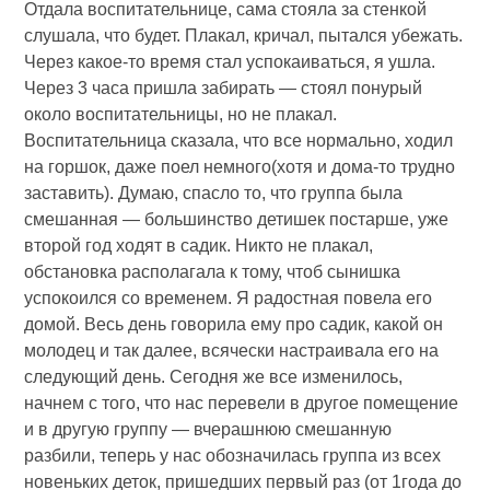
Отдала воспитательнице, сама стояла за стенкой
слушала, что будет. Плакал, кричал, пытался убежать.
Через какое-то время стал успокаиваться, я ушла.
Через 3 часа пришла забирать — стоял понурый
около воспитательницы, но не плакал.
Воспитательница сказала, что все нормально, ходил
на горшок, даже поел немного(хотя и дома-то трудно
заставить). Думаю, спасло то, что группа была
смешанная — большинство детишек постарше, уже
второй год ходят в садик. Никто не плакал,
обстановка располагала к тому, чтоб сынишка
успокоился со временем. Я радостная повела его
домой. Весь день говорила ему про садик, какой он
молодец и так далее, всячески настраивала его на
следующий день. Сегодня же все изменилось,
начнем с того, что нас перевели в другое помещение
и в другую группу — вчерашнюю смешанную
разбили, теперь у нас обозначилась группа из всех
новеньких деток, пришедших первый раз (от 1года до