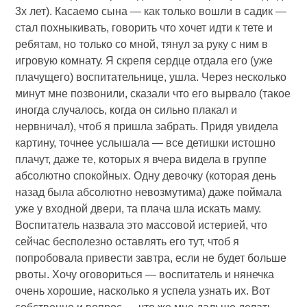
3х лет). Касаемо сына — как только вошли в садик —
стал похныкивать, говорить что хочет идти к тете и
ребятам, но только со мной, тянул за руку с ним в
игровую комнату. Я скрепя сердце отдала его (уже
плачущего) воспитательнице, ушла. Через несколько
минут мне позвонили, сказали что его вырвало (такое
иногда случалось, когда он сильно плакал и
нервничал), чтоб я пришла забрать. Придя увидела
картину, точнее услышала — все детишки истошно
плачут, даже те, которых я вчера видела в группе
абсолютно спокойных. Одну девочку (которая день
назад была абсолютно невозмутима) даже поймала
уже у входной двери, та плача шла искать маму.
Воспитатель назвала это массовой истерией, что
сейчас бесполезно оставлять его тут, чтоб я
попробовала привести завтра, если не будет больше
рвоты. Хочу оговориться — воспитатель и нянечка
очень хорошие, насколько я успела узнать их. Вот