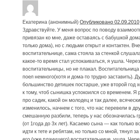
Екатерина (анонимный)
Опубликовано 02.09.2010
Здравствуйте. У меня вопрос по поводу взаимоот
привязан ко мне, даже оставаясь с бабушкой дом
только дома), но с людьми открыт и контактен. Вч
воспитательнице, сама стояла за стенкой слушала,
какое-то время стал успокаиваться, я ушла. Чере
воспитательницы, но не плакал. Воспитательница 
поел немного(хотя и дома-то трудно заставить). 
большинство детишек постарше, уже второй год хо
к тому, чтоб сынишка успокоился со временем. Я 
про садик, какой он молодец и так далее, всячес
изменилось, начнем с того, что нас перевели в 
смешанную разбили, теперь у нас обозначилась г
(от 1года до 3х лет). Касаемо сына — как только 
идти к тете и ребятам, но только со мной, тянул з
его (уже плачущего) воспитательнице, ушла. Чере