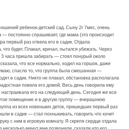
ношений ребенок-детский сад. Сыну 2г 7мес, очень
а — постоянно спрашивает, где мама (это происходит
ера первый раз отвела его в садик. Отдала
 что будет. Плакал, кричал, пытался убежать. Через
з 3 часа пришла забирать — стоял понурый около
сказала, что все нормально, ходил на горшок, даже
Думаю, спасло то, что группа была смешанная —
дят в садик. Никто не плакал, обстановка располагала
радостная повела его домой. Весь день говорила ему
ки настраивала его на следующий день. Сегодня же все
другое помещение и в другую группу — вчерашнюю
руппа из всех новеньких деток, пришедших первый раз
вошли в садик — стал похныкивать, говорить что хочет
а руку с ним в игровую комнату. Я скрепя сердце отдала
з несколько минут мне позвонили, сказали что его