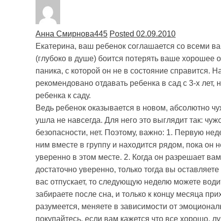
Анна Смирнова
445
Posted 02.09.2010
Екатерина, ваш ребенок соглашается со всеми ва
(глубоко в душе) боится потерять ваше хорошее 
паника, с которой он не в состояние справится. Н
рекомендовано отдавать ребенка в сад с 3-х лет,
ребенка к саду.
Ведь ребенок оказывается в новом, абсолютно ч
ушла не навсегда. Для него это выглядит так: чуж
безопасности, нет. Поэтому, важно: 1. Первую не
ним вместе в группу и находится рядом, пока он н
уверенно в этом месте. 2. Когда он разрешает вам 
достаточно уверенно, только тогда вы оставляете 
вас отпускает, то следующую неделю можете води
забираете после сна, и только к концу месяца при
разумеется, меняете в зависимости от эмоциональ
покупайтесь, если вам кажется что все хорошо, лу