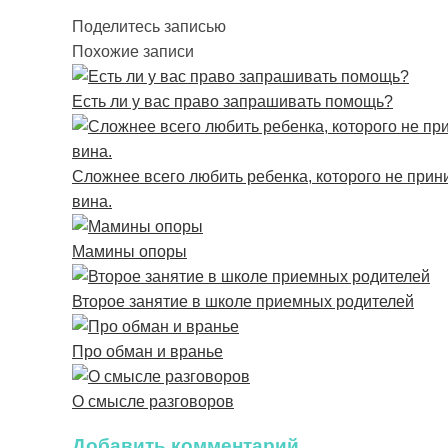
Поделитесь записью
Похожие записи
Есть ли у вас право запрашивать помощь?
Сложнее всего любить ребенка, которого не при
вина.
Мамины опоры
Второе занятие в школе приемных родителей
Про обман и вранье
О смысле разговоров
Добавить комментарий