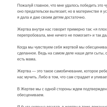
Пожалуй главное, что мне удалось победить это ч
оно предательски вылезает, но в материнстве я у
я дала и даю своим детям достаточно.
Жертва внутри нас говорит примерно так: «я плоха
перепробовала, мне ничего не помогает» и так да
Когда мы чувствуем себя жертвой мы обесценива
сделанное. Ведь на самом деле наши дети сыты, 
есть мама.
Жертва — это такое самобичевание, которое ребе
нас мучить. Либо в том, что сам страдает и упива
В Жертве мы с одной стороны ждем подтверждени
обесцениваем.
Я была склонна впадать в жертву в теме домашнег