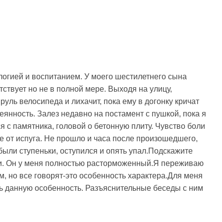
ологией и воспитанием. У моего шестилетнего сына
ствует но не в полной мере. Выходя на улицу,
 руль велосипеда и лихачит, пока ему в догонку кричат
сеянность. Залез недавно на постамент с пушкой, пока я
я с памятника, головой о бетонную плиту. Чувство боли
ьше от испуга. Не прошло и часа после произошедшего,
е были ступеньки, оступился и опять упал.Подскажите
нии. Он у меня полностью расторможенный.Я переживаю
, но все говорят-это особенность характера.Для меня
ть данную особенность. Разъяснительные беседы с ним