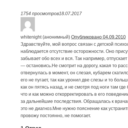
1754 просмотров
18.07.2017
whitenight (анонимный)
Опубликовано 04.09.2010
Здравствуйте, мой вопрос связан с детской псих
наблюдается отсутствие осторожности. Оно присут
забывает обо всех и вся. Так например, отпускает
— остановись.Не смотрит на дорогу, какая то рас
отвернулась в момент, он слезая, кубарем скатилс
его не пугает, так как уронил две слезы и то бол
как он пятясь назад, и не смотря под ноги там гд
что и как можно откорректировать в его поведе
за дальнейшие последствия. Обращалась к врачам
это не диагноз.Мне нужно пояснение как устрани
провожу постоянно, не помогает.