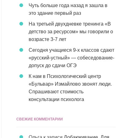
Чуть больше года назад я зашла в
это здание первый раз
На третьей двухдневке тренинга «В
детство за ресурсом» мы говорили о
возрасте 3-7 лет
Сегодня учащиеся 9-х классов сдают
«русский-устный» — собеседование-
допуск до сдачи ОГЭ
К нам в Психологический центр
«Бульвар» Измайлово звонят люди.
Спрашивают стоимость
консультации психолога
СВЕЖИЕ КОММЕНТАРИИ
Ольга
к записи
Добаюкивание. Для