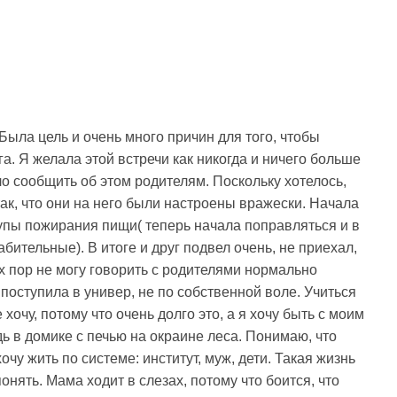
. Была цель и очень много причин для того, чтобы
а. Я желала этой встречи как никогда и ничего больше
ло сообщить об этом родителям. Поскольку хотелось,
так, что они на него были настроены вражески. Начала
упы пожирания пищи( теперь начала поправляться и в
ительные). В итоге и друг подвел очень, не приехал,
ех пор не могу говорить с родителями нормально
поступила в универ, не по собственной воле. Учиться
 хочу, потому что очень долго это, а я хочу быть с моим
дь в домике с печью на окраине леса. Понимаю, что
очу жить по системе: институт, муж, дети. Такая жизнь
онять. Мама ходит в слезах, потому что боится, что